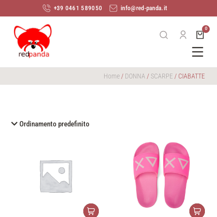
+39 0461 589050
info@red-panda.it
Home
/
DONNA
/
SCARPE
/ CIABATTE