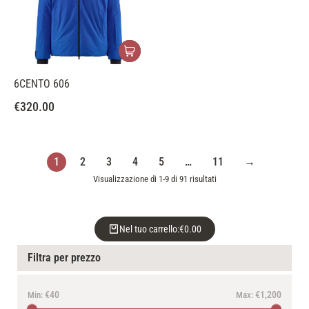
6CENTO 606
€
320.00
1
2
3
4
5
…
11
→
Visualizzazione di 1-9 di 91 risultati
Nel tuo carrello:
€
0.00
Filtra per prezzo
€40
€1,200
Min:
Max: