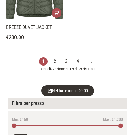
BREEZE DUVET JACKET
€
230.00
1
2
3
4
→
Visualizzazione di 1-9 di 29 risultati
Nel tuo carrello:
€
0.00
Filtra per prezzo
€160
€1,200
Min:
Max: