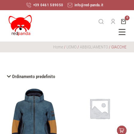
+39 0461 589050
info@red-panda.it
Home
/
UOMO
/
ABBIGLIAMENTO
/ GIACCHE