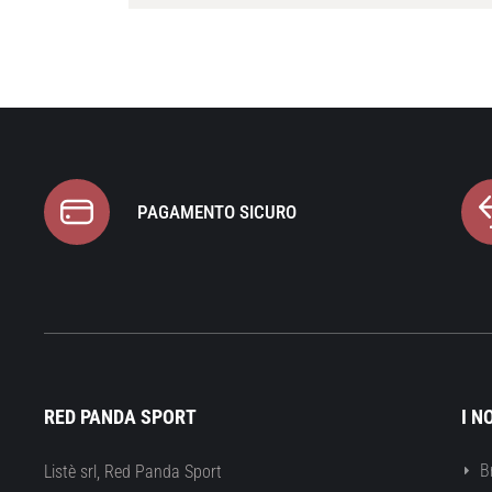
PAGAMENTO SICURO
RED PANDA SPORT
I N
B
Listè srl, Red Panda Sport