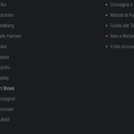
riko
Consegna e 
olomite
Metodi di P
oldberg
Guida alle Ta
elly Hansen
Resi e Recla
oka
Il mio Accou
appa
artini
akley
n Shoes
ossignol
portalm
UN68