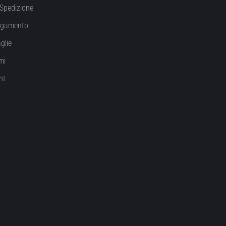
Spedizione
agamento
glie
mi
nt