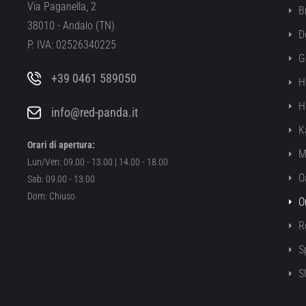
Via Paganella, 2
B
38010 - Andalo (TN)
D
P. IVA: 02526340225
G
+39 0461 589050
H
H
info@red-panda.it
K
Orari di apertura:
M
Lun/Ven: 09.00 - 13.00 | 14.00 - 18.00
O
Sab: 09.00 - 13.00
Dom: Chiuso
O
R
S
S