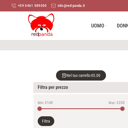
+39 0461 589050
info@red-panda.it
UOMO
DON
Nel tuo carrello:
€
0.00
Filtra per prezzo
€140
€230
Min:
Max:
Filtra