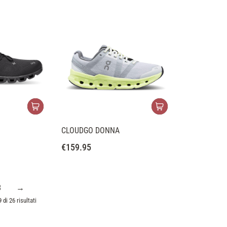
CLOUDGO DONNA
€
159.95
3
→
 di 26 risultati