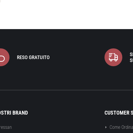
S
RESO GRATUITO
S
OSTRI BRAND
CUSTOMER S
ressan
Come Ordina