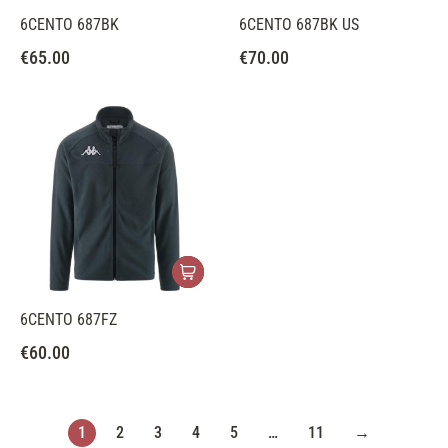
6CENTO 687BK
6CENTO 687BK US
€
65.00
€
70.00
6CENTO 687FZ
€
60.00
1
2
3
4
5
…
11
→