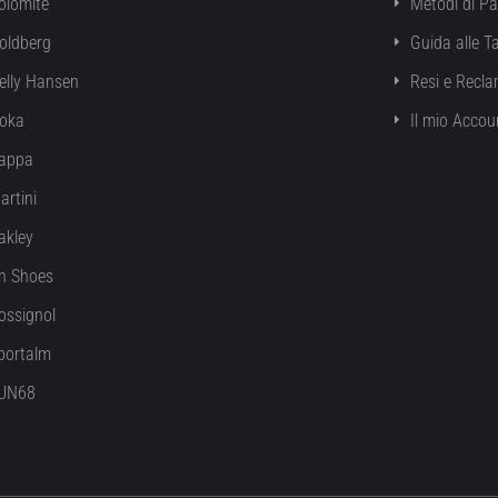
olomite
Metodi di P
oldberg
Guida alle Ta
elly Hansen
Resi e Recla
oka
Il mio Accou
appa
artini
akley
n Shoes
ossignol
portalm
UN68