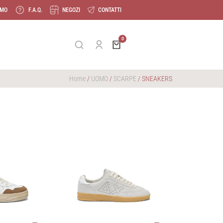
AMO
F.A.Q.
NEGOZI
CONTATTI
Home
/
UOMO
/
SCARPE
/ SNEAKERS