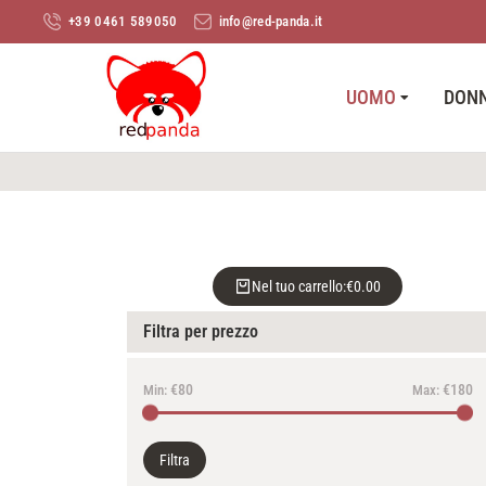
+39 0461 589050
info@red-panda.it
UOMO
DON
Nel tuo carrello:
€
0.00
Filtra per prezzo
€80
€180
Min:
Max:
Filtra