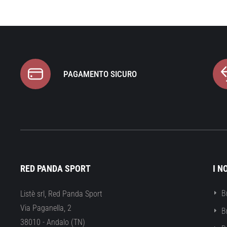
PAGAMENTO SICURO
RED PANDA SPORT
I N
B
Listè srl, Red Panda Sport
Via Paganella, 2
B
38010 - Andalo (TN)