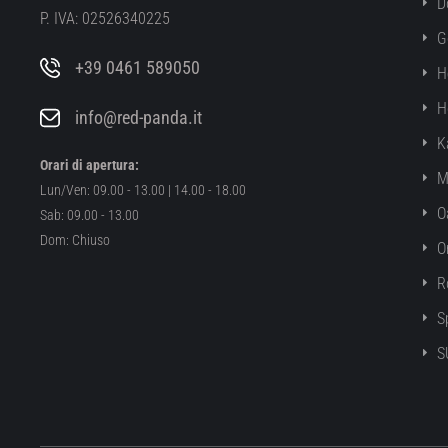
D
P. IVA: 02526340225
G
+39 0461 589050
H
H
info@red-panda.it
K
Orari di apertura:
M
Lun/Ven: 09.00 - 13.00 | 14.00 - 18.00
O
Sab: 09.00 - 13.00
Dom: Chiuso
O
R
S
S