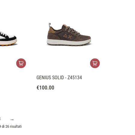
GENIUS SOLID - Z45134
€
100.00
3
→
 di 26 risultati