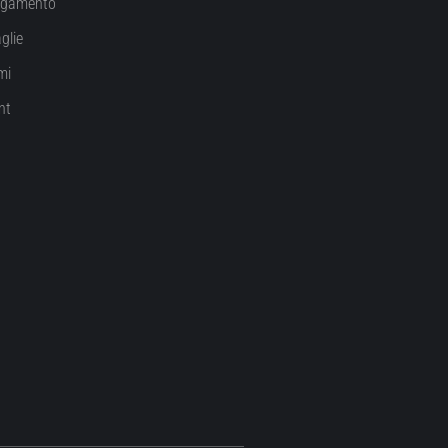
agamento
glie
mi
nt