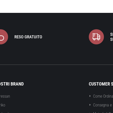
S
RESO GRATUITO
S
OSTRI BRAND
CUSTOMER S
ressan
Come Ordina
riko
Consegna e 