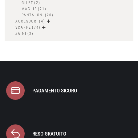
GILET
(2)
MAGLIE
(21)
PANTALONI
(20)
ACCESSORI
(4)
SCARPE
(74)
ZAINI
(2)
PAGAMENTO SICURO
RESO GRATUITO