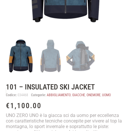
101 – INSULATED SKI JACKET
Codice:
034468
Categorie:
ABBIGLIAMENTO
,
GIACCHE
,
ONEMORE
,
UOMO
€
1,100.00
UNO ZERO UNO è la giacca sci da uomo per eccellenza
con caratteristiche tecniche concepite per vivere al top la
montagna, lo sport invernale e soprattutto le piste: