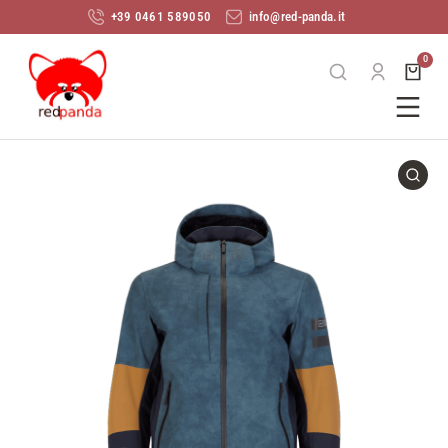
+39 0461 589050
info@red-panda.it