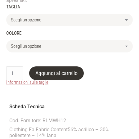
après ski.
TAGLIA
COLORE
Aggiungi al carrello
Informazioni sulle taglie
Cod. Fornitore: RLMWH12
Clothing Fa Fabric Content56% acrilico – 30%
poliestere – 14% lana