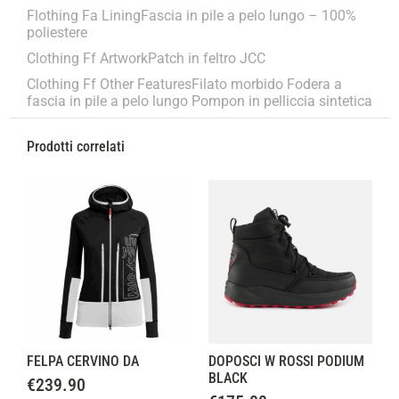
Flothing Fa LiningFascia in pile a pelo lungo – 100%
poliestere
Clothing Ff ArtworkPatch in feltro JCC
Clothing Ff Other FeaturesFilato morbido Fodera a
fascia in pile a pelo lungo Pompon in pelliccia sintetica
Prodotti correlati
FELPA CERVINO DA
DOPOSCI W ROSSI PODIUM
BLACK
€
239.90