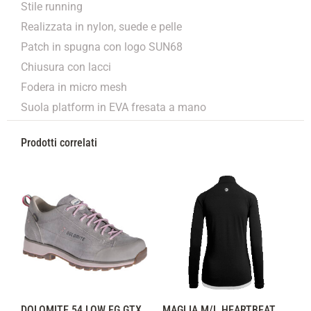
Stile running
Realizzata in nylon, suede e pelle
Patch in spugna con logo SUN68
Chiusura con lacci
Fodera in micro mesh
Suola platform in EVA fresata a mano
Prodotti correlati
DOLOMITE 54 LOW FG GTX
MAGLIA M/L HEARTBEAT