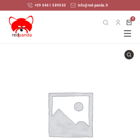
+39 0461 589050
info@red-panda.it