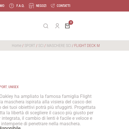
AMO
F.A.Q.
NEGOZI
CONTATTI
Home
/
SPORT
/
SCI
/
MASCHERE SCI
/ FLIGHT DECK M
PORT
,
UNISEX
i Oakley ha ampliato la famosa famiglia Flight
 maschera ispirata alla visiera del casco dei
dei tuoi obiettivi potrà più sfuggirti. Progettata
tta la libertà di scegliere il casco più giusto per
 integrata, il cambio di lenti è facile e veloce e
 intemperie di penetrare nella maschera.
isponibile.