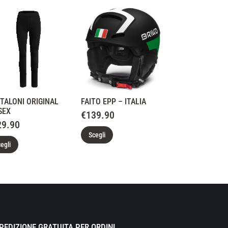
TALONI ORIGINAL
FAITO EPP – ITALIA
SEX
€
139.90
29.90
Scegli
egli
PEDIZIONE GRATUITA PER ORDINI