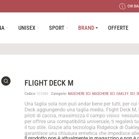
CHI SI
NA
UNISEX
SPORT
BRAND
OFFERTE
FLIGHT DECK M
Codice:
023484
Categorie:
MASCHERE SCI
,
MASCHERE SCI
,
OAKLEY
,
SCI
,
S
Una taglia sola non può andar bene per tutti, per cu
Deck aggiungendo una taglia media. Flight Deck M, la
piloti di caccia, massimizza il campo visivo: nessuno 
per offrire una compatibilità universale, ti regalerà tu
il tuo stile. Grazie alla tecnologia Ridgelock di Oakley
garantisce una chiusura ermetica che impedisce alle
Il prodotto non è attualmente in magazzino e non è d