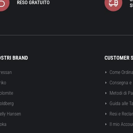
RESO GRATUITO
S
OSTRI BRAND
CUSTOMER S
ressan
Come Ordina
riko
Consegna e 
olomite
Metodi di P
oldberg
Guida alle Ta
elly Hansen
Resi e Recla
oka
Il mio Accou