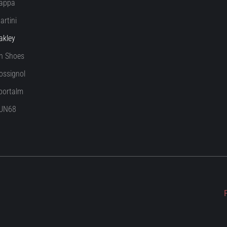
appa
artini
akley
n Shoes
ossignol
portalm
UN68