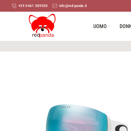
+39 0461 589050
info@red-panda.it
UOMO
DON