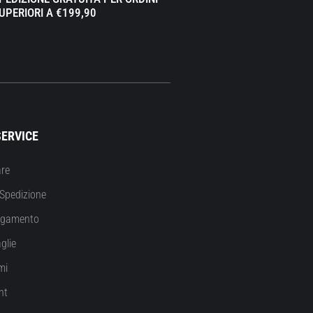
UPERIORI A €199,90
ERVICE
re
Spedizione
agamento
glie
mi
nt