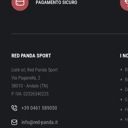
PAGAMENTO SICURO
RED PANDA SPORT
I N
B
Listè srl, Red Panda Sport
Via Paganella, 2
B
38010 - Andalo (TN)
D
P. IVA: 02526340225
G
+39 0461 589050
H
H
info@red-panda.it