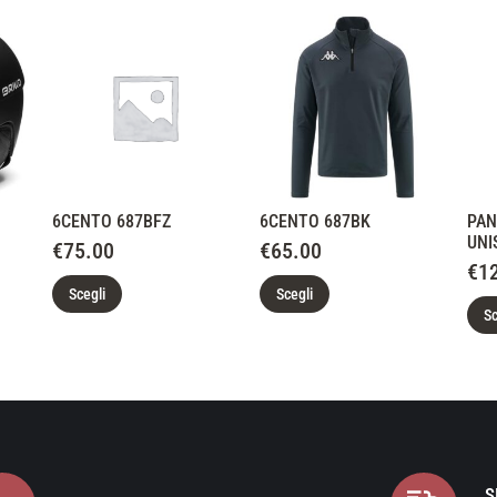
6CENTO 687BFZ
6CENTO 687BK
PAN
UNI
€
75.00
€
65.00
€
1
Scegli
Scegli
Sc
S