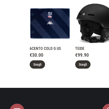
6CENTO COLD G US
TEIDE
€
30.00
€
99.90
Scegli
Scegli