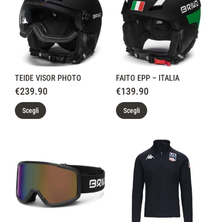
TEIDE VISOR PHOTO
FAITO EPP – ITALIA
€
239.90
€
139.90
Scegli
Scegli