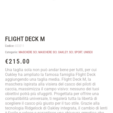
FLIGHT DECK M
Codice:
023211
Categorie:
MASCHERE SCI
,
MASCHERE SCI
,
OAKLEY
,
SCI
,
SPORT
,
UNISEX
€
215.00
Una taglia sola non può andar bene per tutti, per cui
Oakley ha ampliato la famosa famiglia Flight Deck
aggiungendo una taglia media. Flight Deck M, la
maschera ispirata alla visiera del casco dei piloti di
caccia, massimizza il campo visivo: nessuno dei tuoi
obiettivi potrà più sfuggirti. Progettata per offrire una
compatibilità universale, ti regalerà tutta la libertà di
scegliere il casco più giusto per il tuo stile. Grazie alla
tecnologia Ridgelock di Oakley integrata, il cambio di lenti
è facile e veloce e garantisce una chiusura ermetica che