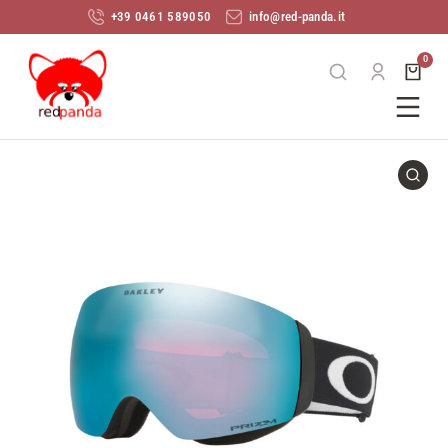
+39 0461 589050
info@red-panda.it