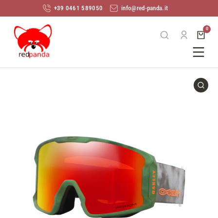
+39 0461 589050
info@red-panda.it