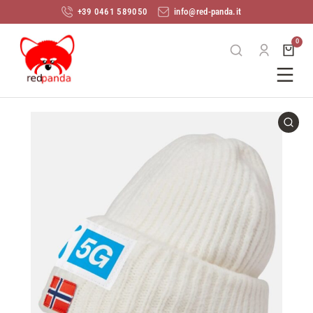
+39 0461 589050
info@red-panda.it