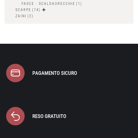
FASCE - SCALDAORECCHIE
(1)
SCARPE
(74)
ZAINI
(2)
PAGAMENTO SICURO
RESO GRATUITO