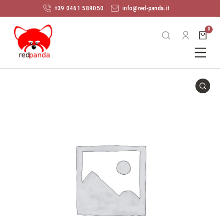
+39 0461 589050
info@red-panda.it