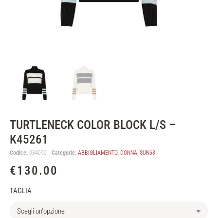
TURTLENECK COLOR BLOCK L/S –
K45261
Codice:
034090
Categorie:
ABBIGLIAMENTO
,
DONNA
,
SUN68
€
130.00
TAGLIA