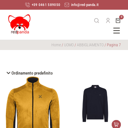
+39 0461 589050
info@red-panda.it
Home
/
UOMO
/
ABBIGLIAMENTO
/ Pagina 7