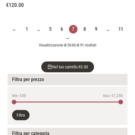
€
120.00
←
1
…
5
6
7
8
9
…
11
→
Visualizzazione di 55-63 di 91 risultati
Nel tuo carrello:
€
0.00
Filtra per prezzo
€40
€1,200
Min:
Max:
Filtra
Filtra per categoria