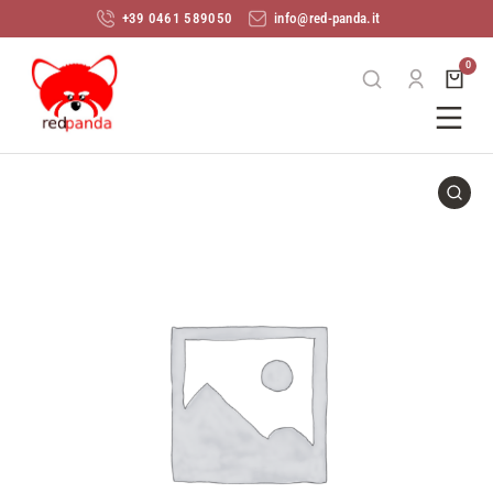
+39 0461 589050
info@red-panda.it