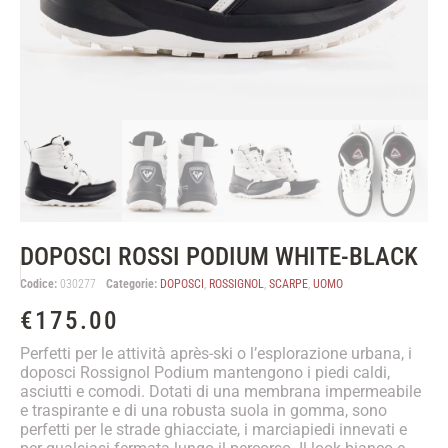
DOPOSCI ROSSI PODIUM WHITE-BLACK
Codice:
030277
Categorie:
DOPOSCI
,
ROSSIGNOL
,
SCARPE
,
UOMO
€
175.00
Perfetti per le attività après-ski o l’esplorazione urbana, i
doposci Rossignol Podium mantengono i piedi caldi,
asciutti e comodi. Dotati di una membrana impermeabile
e traspirante e di una robusta suola in gomma, sono
perfetti per le strade ghiacciate, i marciapiedi innevati e