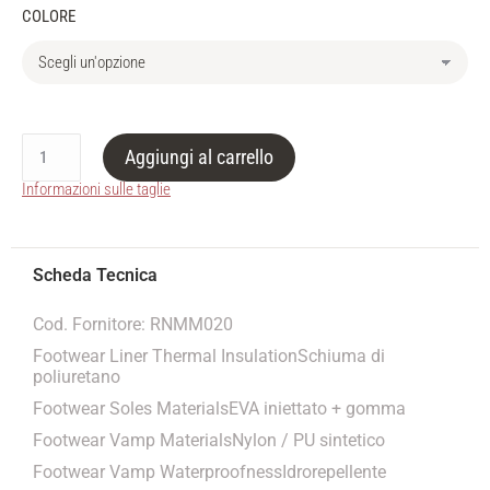
COLORE
Aggiungi al carrello
Informazioni sulle taglie
Cod. Fornitore: RNMM020
Footwear Liner Thermal InsulationSchiuma di
poliuretano
Footwear Soles MaterialsEVA iniettato + gomma
Footwear Vamp MaterialsNylon / PU sintetico
Footwear Vamp WaterproofnessIdrorepellente