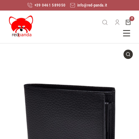
+39 0461 589050
info@red-panda.it