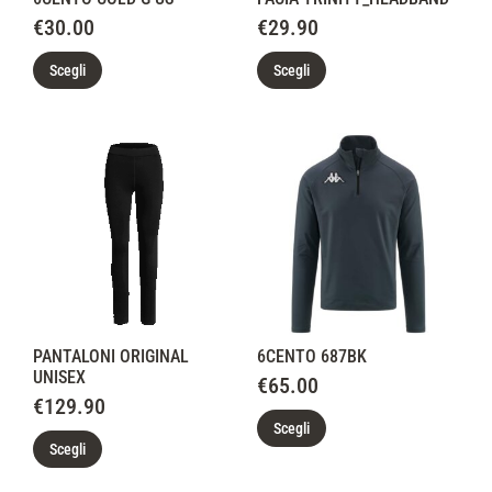
€
30.00
€
29.90
Scegli
Scegli
PANTALONI ORIGINAL
6CENTO 687BK
UNISEX
€
65.00
€
129.90
Scegli
Scegli