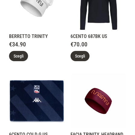
BERRETTO TRINITY
6CENTO 687BK US
€
34.90
€
70.00
Scegli
Scegli
6CENTO COLD G US
FACIA TRINITY_HEADBAND