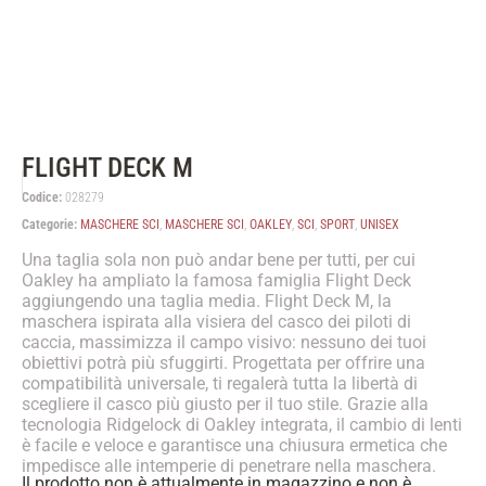
FLIGHT DECK M
Codice:
028279
Categorie:
MASCHERE SCI
,
MASCHERE SCI
,
OAKLEY
,
SCI
,
SPORT
,
UNISEX
Una taglia sola non può andar bene per tutti, per cui
Oakley ha ampliato la famosa famiglia Flight Deck
aggiungendo una taglia media. Flight Deck M, la
maschera ispirata alla visiera del casco dei piloti di
caccia, massimizza il campo visivo: nessuno dei tuoi
obiettivi potrà più sfuggirti. Progettata per offrire una
compatibilità universale, ti regalerà tutta la libertà di
scegliere il casco più giusto per il tuo stile. Grazie alla
tecnologia Ridgelock di Oakley integrata, il cambio di lenti
è facile e veloce e garantisce una chiusura ermetica che
impedisce alle intemperie di penetrare nella maschera.
Il prodotto non è attualmente in magazzino e non è