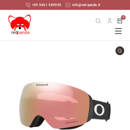
+39 0461 589050
info@red-panda.it