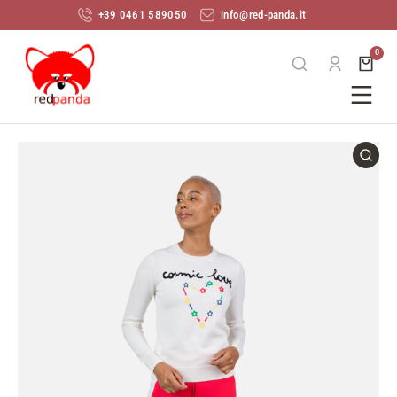
+39 0461 589050
info@red-panda.it