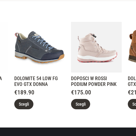
A
DOLOMITE 54 LOW FG
DOPOSCI W ROSSI
DOL
EVO GTX DONNA
PODIUM POWDER PINK
GTX
€
189.90
€
175.00
€
2
Scegli
Scegli
Sc