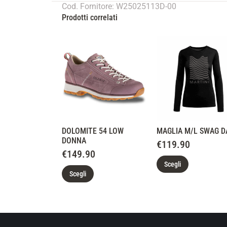
Cod. Fornitore: W25025113D-00
Prodotti correlati
DOLOMITE 54 LOW
MAGLIA M/L SWAG D
DONNA
€
119.90
€
149.90
Scegli
Scegli