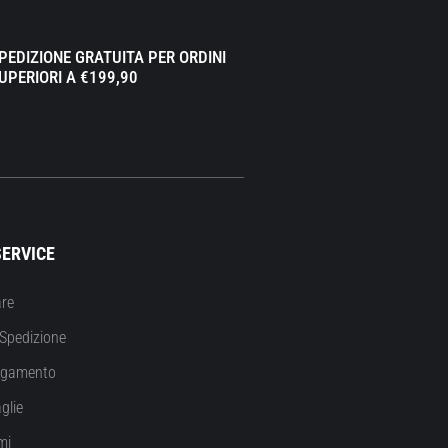
PEDIZIONE GRATUITA PER ORDINI
UPERIORI A €199,90
ERVICE
re
Spedizione
agamento
glie
mi