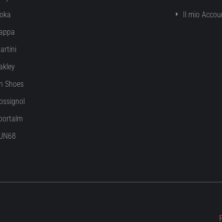
oka
Il mio Accou
appa
artini
akley
n Shoes
ossignol
portalm
UN68