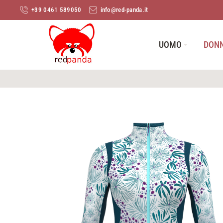
+39 0461 589050
info@red-panda.it
UOMO
DON