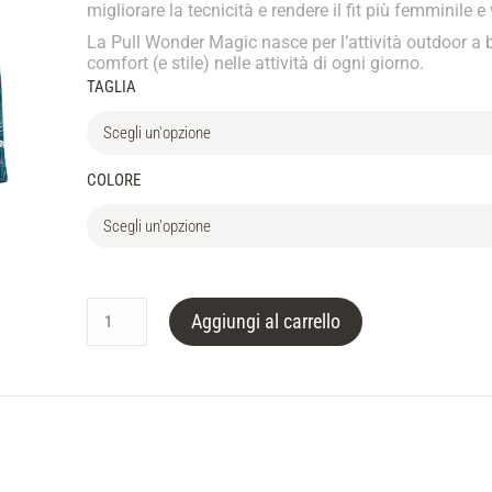
migliorare la tecnicità e rendere il fit più femminile 
La Pull Wonder Magic nasce per l’attività outdoor a b
comfort (e stile) nelle attività di ogni giorno.
TAGLIA
COLORE
Aggiungi al carrello