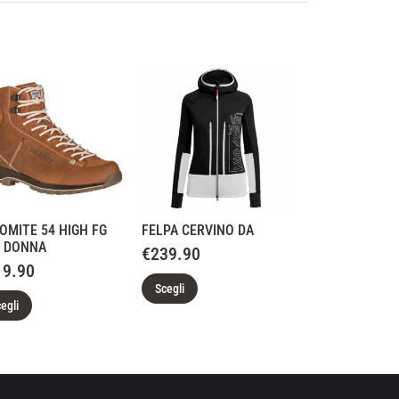
OMITE 54 HIGH FG
FELPA CERVINO DA
 DONNA
€
239.90
19.90
Scegli
egli