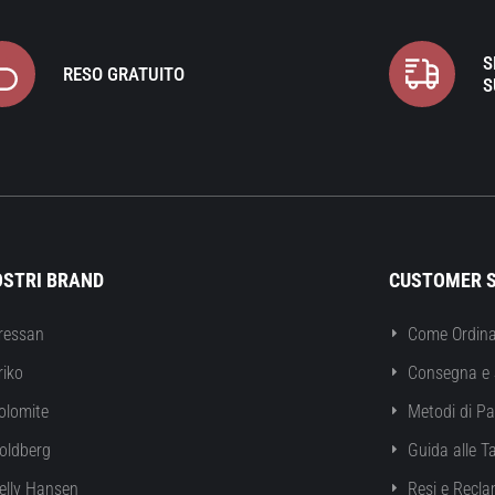
S
RESO GRATUITO
S
OSTRI BRAND
CUSTOMER S
ressan
Come Ordina
riko
Consegna e 
olomite
Metodi di P
oldberg
Guida alle Ta
elly Hansen
Resi e Recla