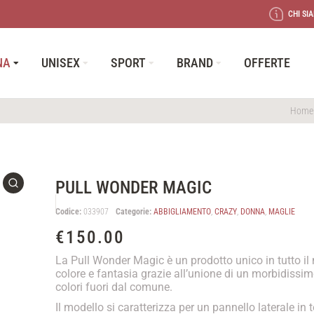
CHI SI
NA
UNISEX
SPORT
BRAND
OFFERTE
Home
PULL WONDER MAGIC
Codice:
033907
Categorie:
ABBIGLIAMENTO
,
CRAZY
,
DONNA
,
MAGLIE
€
150.00
La Pull Wonder Magic è un prodotto unico in tutto il
colore e fantasia grazie all’unione di un morbidissi
colori fuori dal comune.
Il modello si caratterizza per un pannello laterale in 