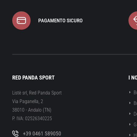
PAGAMENTO SICURO
RED PANDA SPORT
I N
B
Listè srl, Red Panda Sport
Via Paganella, 2
B
38010 - Andalo (TN)
D
P. IVA: 02526340225
G
+39 0461 589050
H