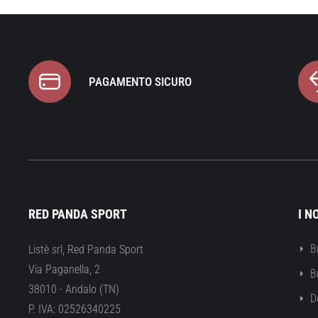
PAGAMENTO SICURO
RED PANDA SPORT
I N
B
Listè srl, Red Panda Sport
Via Paganella, 2
B
38010 - Andalo (TN)
D
P. IVA: 02526340225