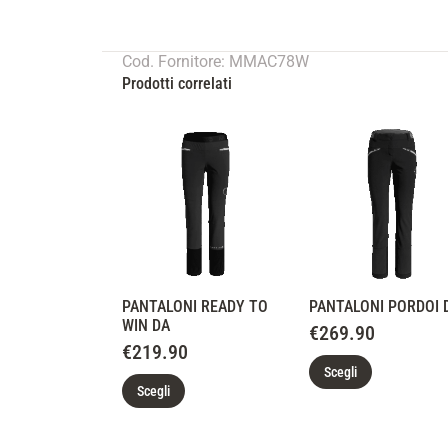
Cod. Fornitore: MMAC78W
Prodotti correlati
PANTALONI READY TO
PANTALONI PORDOI 
WIN DA
€
269.90
€
219.90
Scegli
Scegli