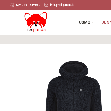
+39 0461 589050
info@red-panda.it
UOMO
DON