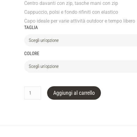
Centro davanti con zip, tasche mani con zip
Cappuccio, polsi e fondo rifiniti con elastico
Capo ideale per varie attività outdoor e tempo libero
TAGLIA
COLORE
Aggiungi al carrello