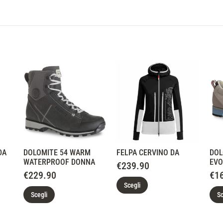
DA
DOLOMITE 54 WARM
FELPA CERVINO DA
DOL
WATERPROOF DONNA
EVO
€
239.90
€
229.90
€
1
Scegli
Scegli
Sc