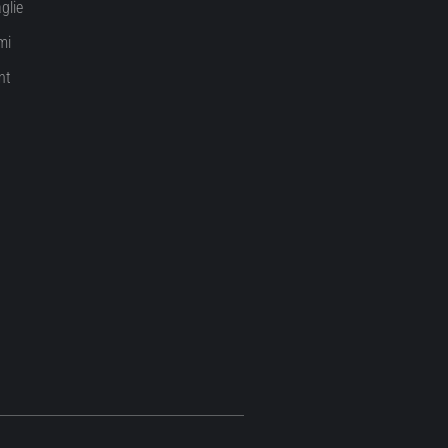
glie
mi
nt