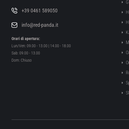
G
+39 0461 589050
H
H
info@red-panda.it
K
Orari di apertura:
M
Lun/Ven: 09.00 - 13.00 | 14.00 - 18.00
O
Sab: 09.00 - 13.00
Dom: Chiuso
O
R
S
S