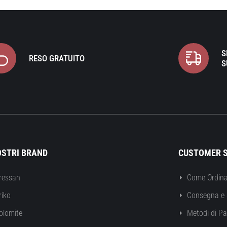
S
RESO GRATUITO
S
OSTRI BRAND
CUSTOMER S
ressan
Come Ordina
riko
Consegna e 
olomite
Metodi di P