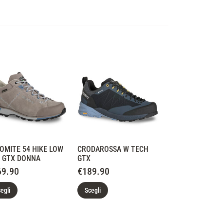
OMITE 54 HIKE LOW
CRODAROSSA W TECH
 GTX DONNA
GTX
69.90
€
189.90
egli
Scegli