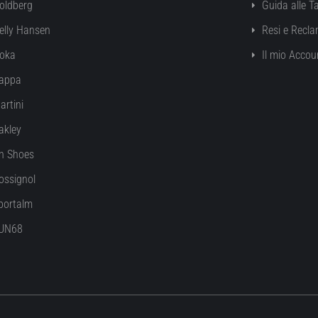
oldberg
Guida alle Ta
elly Hansen
Resi e Recla
oka
Il mio Accou
appa
artini
akley
n Shoes
ossignol
portalm
UN68