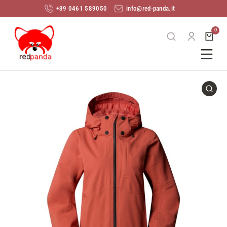
+39 0461 589050
info@red-panda.it