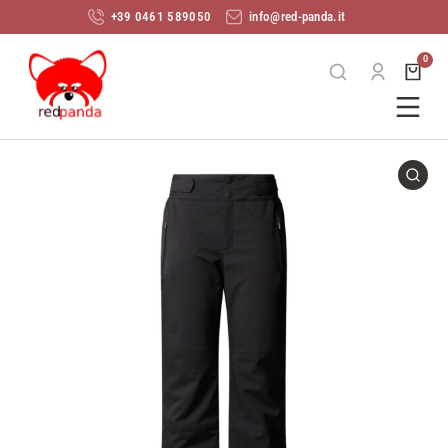
+39 0461 589050
info@red-panda.it