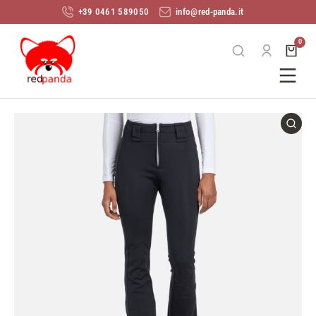
+39 0461 589050
info@red-panda.it