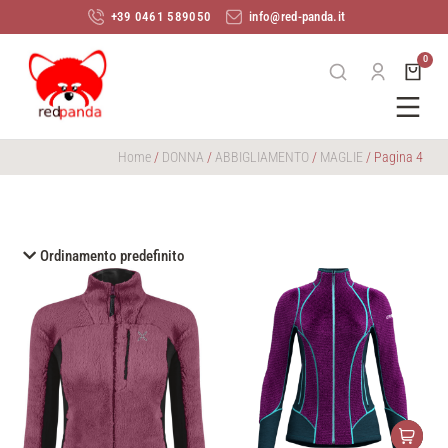
+39 0461 589050
info@red-panda.it
Home
/
DONNA
/
ABBIGLIAMENTO
/
MAGLIE
/ Pagina 4