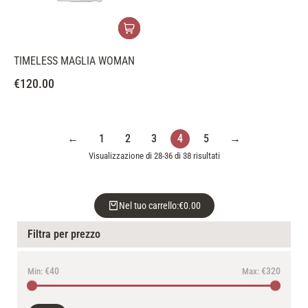
TIMELESS MAGLIA WOMAN
€
120.00
←
1
2
3
4
5
→
Visualizzazione di 28-36 di 38 risultati
Nel tuo carrello:
€
0.00
Filtra per prezzo
€40
€320
Min:
Max: