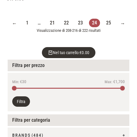
←
1
…
21
22
23
24
25
→
Visualizzazione di 208-216 di 222 risultati
Nel tuo carrello:
€
0.00
Filtra per prezzo
€30
€1,700
Min:
Max:
Filtra
Filtra per categoria
BRANDS
(484)