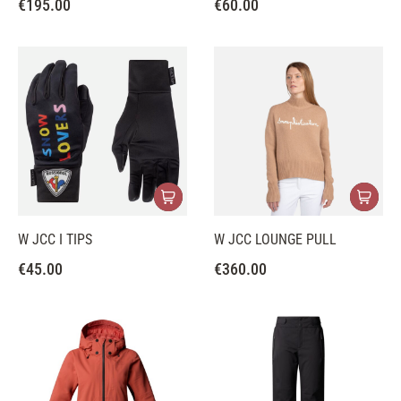
€
195.00
€
60.00
W JCC I TIPS
W JCC LOUNGE PULL
€
45.00
€
360.00